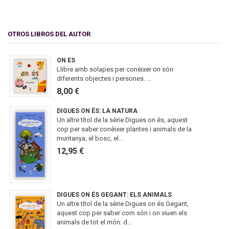
OTROS LIBROS DEL AUTOR
ON ES
Llibre amb solapes per conèixer on són
diferents objectes i persones. ...
8,00 €
DIGUES ON ÉS: LA NATURA
Un altre títol de la sèrie Digues on és, aquest
cop per saber conèixer plantes i animals de la
muntanya, el bosc, el...
12,95 €
DIGUES ON ÉS GEGANT: ELS ANIMALS
Un altre títol de la sèrie Digues on és Gegant,
aquest cop per saber com són i on viuen els
animals de tot el món: d...