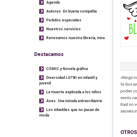
Agenda
Autores. En buena compañía
Pedidos especiales
Nuestros servicios
Renovamos nuestra librería, mira
Destacamos
CÓMIC y Novela gráfica
«Ningú no
Diversidad LGTBI en infantil y
juvenil
fa dos an
poden com
La muerte explicada a los niños
escriu ca
Aves. Una mirada extraordianria
Raül no v
Los infantiles que no pasan de
secrets i
moda
OTROS