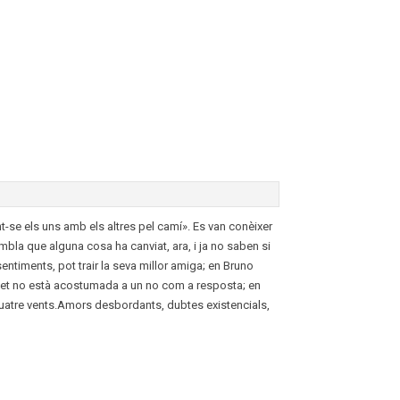
t-se els uns amb els altres pel camí». Es van conèixer
bla que alguna cosa ha canviat, ara, i ja no saben si
ntiments, pot trair la seva millor amiga; en Bruno
isabet no està acostumada a un no com a resposta; en
s quatre vents.Amors desbordants, dubtes existencials,