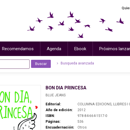
Quie
Recomendamos
Agenda
Ebook
Próximos lanza
Busqueda avanzada
BON DIA PRINCESA
BLUE JEANS
Editorial:
COLUMNA EDICIONS, LLIBRES I
Año de edición:
2012
ISBN:
978-84-664-1517-0
Páginas:
536
Encuadernación:
Otros