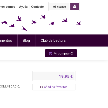
nes somos
Ayuda
Contacto
Mi cuenta
mientos
Blog
Club de Lectura
Mi compra (
0
)
19,95 €
 COMUNICACIO,
Añadir a favoritos