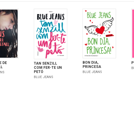
BON DIA,
E DE
P
TAN SENZILL
PRINCESA
LL
COM FER-TE UN
B
PETÓ
BLUE JEANS
ANS
BLUE JEANS