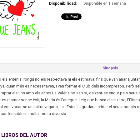
Disponibilidad:
Disponible en 1 semana
Sinopsis
 els entenia. Ningú no els respectava ni els estimava, fins que van anar ajuntan
ys, quan més es necessitaven, i van formar el Club dels Incompresos. Però sem
ptar els uns amb els altres.La Valèria no sap si, deixant-se endur pels seus se
rtes d'amor sense èxit; la Maria és l'aneguet lleig que busca el seu lloc; l'El
ol equivocar-se una altra vegada, i a l'Ester li agradaria cridar el seu amor al
nconfessables i molta, molta diversió.
 LIBROS DEL AUTOR