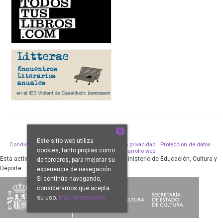
X
Este sitio web utiliza
Condiciones de venta
Aviso legal
Política de privacidad
Protección de datos
cookies, tanto propias como
Política de Cookies
Desarrollo web
Esta actividad ha sido subvencionada por el Ministerio de Educación, Cultura y
de terceros, para mejorar su
Deporte.
experiencia de navegación.
Si continúa navegando,
consideramos que acepta
su uso.
Más información