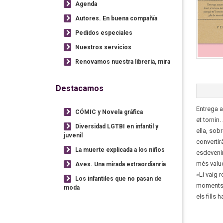
Agenda
Autores. En buena compañía
Pedidos especiales
Nuestros servicios
Renovamos nuestra librería, mira
Destacamos
Entrega aq
CÓMIC y Novela gráfica
et tornin
Diversidad LGTBI en infantil y
ella, sobr
juvenil
convertir
La muerte explicada a los niños
esdevenim
més valuó
Aves. Una mirada extraordianria
«Li vaig 
Los infantiles que no pasan de
moments d
moda
els fills 