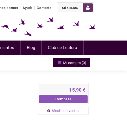
nes somos
Ayuda
Contacto
Mi cuenta
mientos
Blog
Club de Lectura
Mi compra (
0
)
?
15,90 €
Comprar
Añadir a favoritos