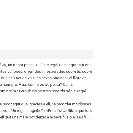
àvia, un tresor per a tu. L'únic regal que t'agradarà que
guntes curioses, divertides i inesperades sobre tu, sobre
 que se li acudeixi) a les seves pàgines i el llibre es
 per sempre. Àvia, com eres de petita? Quins
ransmetre'm? Perquè els nostres records són el regal
ha reconegut que, gràcies a ell, ha recordat moltíssims
rds. Un regal magnífic!"» «Preciós! Un llibre que tots
ll que una mare pot deixar a la seva filla o al seu fill.»