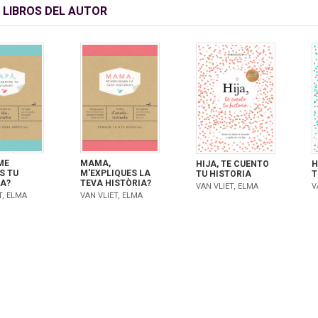
 LIBROS DEL AUTOR
ME
MAMA,
HIJA, TE CUENTO
H
S TU
M'EXPLIQUES LA
TU HISTORIA
T
IA?
TEVA HISTÒRIA?
VAN VLIET, ELMA
V
T, ELMA
VAN VLIET, ELMA