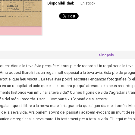
Disponibilidad:
En stock
Sinopsis
uest diari a la teva àvia perquè te'l torni ple de records. Un regal per a la teva 
. Amb aquest llibre li fas un regal molt especial a la teva àvia. Està ple de pre
e tot el que heu viscut... La teva àvia podrà escriure i enganxar fotografies (o el
à en un recopilatori únic que ella et tornarà perquè atresoris els seus records
ents històrics van influir a la teva vida? Quines lliçons de vida t'agradaria t
s del món. Recorda. Escriu. Comparteix. L'opinió dels lectors:
regalar aquest llibre a la meva mare i m'agradaria que algun dia me'l tornés. M'
e la seva vida. Ara parlem sovint del passat i acabem evocant un munt de reco
haurien de regalar a la seva mare. Un testament per a tota la vida. El llegat més be