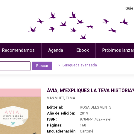
Quie
Recomendamos
Agenda
Ebook
Próximos lanza
Busqueda avanzada
ÀVIA, M'EXPLIQUES LA TEVA HISTÒRIA
VAN VLIET, ELMA
Editorial:
ROSA DELS VENTS
Año de edición:
2019
ISBN:
978-84-17627-79-9
Páginas:
160
Encuadernación:
Cartoné