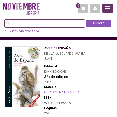
0
Busqueda avanzada
AVES DE ESPAÑA
DE JUANA, EDUARDO; VARELA
JUAN
Editorial:
LYNX EDICIONS
Año de edición:
2016
Materia
GUIAS DE NATURALEZA
ISBN:
978-84-941892-8-9
Páginas:
268