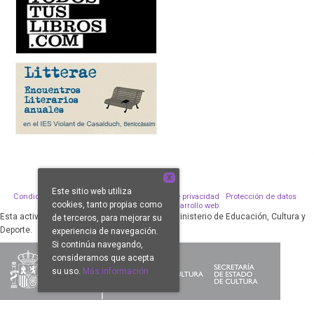
X
Este sitio web utiliza
Condiciones de venta
Aviso legal
Política de privacidad
Protección de datos
cookies, tanto propias como
Política de Cookies
Desarrollo web
Esta actividad ha sido subvencionada por el Ministerio de Educación, Cultura y
de terceros, para mejorar su
Deporte.
experiencia de navegación.
Si continúa navegando,
consideramos que acepta
su uso.
Más información