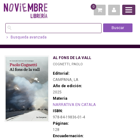
0
Busqueda avanzada
AL FONS DE LA VALL
COGNETTI, PAOLO
Editorial:
CAMPANA, LA
Año de edición:
2025
Materia
NARRATIVA EN CATALA
ISBN:
978-84-19836-01-4
Páginas:
128
Encuadernación: