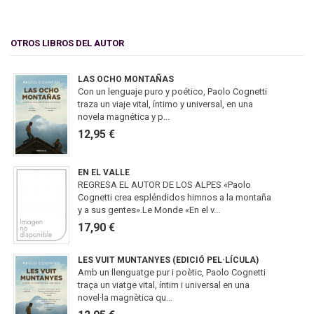
OTROS LIBROS DEL AUTOR
LAS OCHO MONTAÑAS
Con un lenguaje puro y poético, Paolo Cognetti
traza un viaje vital, íntimo y universal, en una
novela magnética y p...
12,95 €
EN EL VALLE
REGRESA EL AUTOR DE LOS ALPES «Paolo
Cognetti crea espléndidos himnos a la montaña
y a sus gentes».Le Monde «En el v...
17,90 €
LES VUIT MUNTANYES (EDICIÓ PEL·LÍCULA)
Amb un llenguatge pur i poètic, Paolo Cognetti
traça un viatge vital, íntim i universal en una
novel·la magnètica qu...