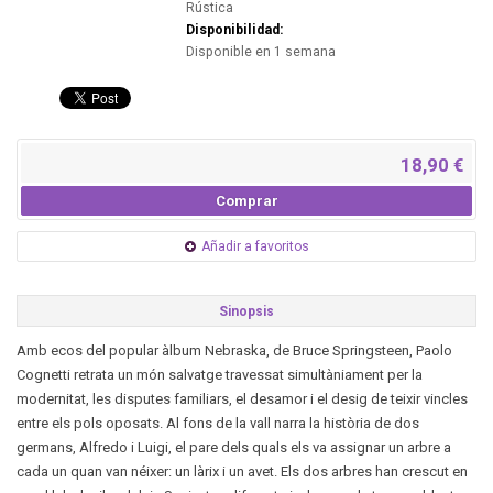
Rústica
Disponibilidad:
Disponible en 1 semana
18,90 €
Comprar
Añadir a favoritos
Sinopsis
Amb ecos del popular àlbum Nebraska, de Bruce Springsteen, Paolo
Cognetti retrata un món salvatge travessat simultàniament per la
modernitat, les disputes familiars, el desamor i el desig de teixir vincles
entre els pols oposats. Al fons de la vall narra la història de dos
germans, Alfredo i Luigi, el pare dels quals els va assignar un arbre a
cada un quan van néixer: un làrix i un avet. Els dos arbres han crescut en