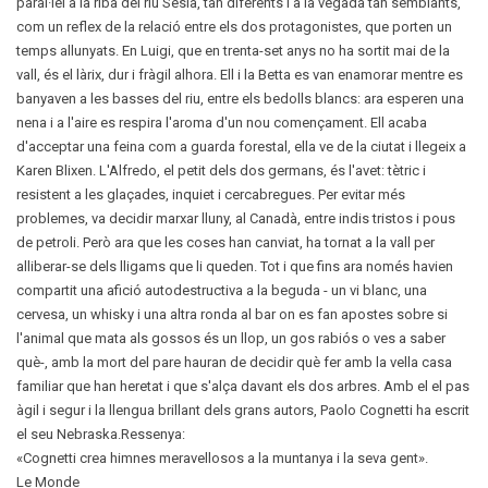
paral·lel a la riba del riu Sesia, tan diferents i a la vegada tan semblants,
com un reflex de la relació entre els dos protagonistes, que porten un
temps allunyats. En Luigi, que en trenta-set anys no ha sortit mai de la
vall, és el làrix, dur i fràgil alhora. Ell i la Betta es van enamorar mentre es
banyaven a les basses del riu, entre els bedolls blancs: ara esperen una
nena i a l'aire es respira l'aroma d'un nou començament. Ell acaba
d'acceptar una feina com a guarda forestal, ella ve de la ciutat i llegeix a
Karen Blixen. L'Alfredo, el petit dels dos germans, és l'avet: tètric i
resistent a les glaçades, inquiet i cercabregues. Per evitar més
problemes, va decidir marxar lluny, al Canadà, entre indis tristos i pous
de petroli. Però ara que les coses han canviat, ha tornat a la vall per
alliberar-se dels lligams que li queden. Tot i que fins ara només havien
compartit una afició autodestructiva a la beguda - un vi blanc, una
cervesa, un whisky i una altra ronda al bar on es fan apostes sobre si
l'animal que mata als gossos és un llop, un gos rabiós o ves a saber
què-, amb la mort del pare hauran de decidir què fer amb la vella casa
familiar que han heretat i que s'alça davant els dos arbres. Amb el el pas
àgil i segur i la llengua brillant dels grans autors, Paolo Cognetti ha escrit
el seu Nebraska.Ressenya:
«Cognetti crea himnes meravellosos a la muntanya i la seva gent».
Le Monde