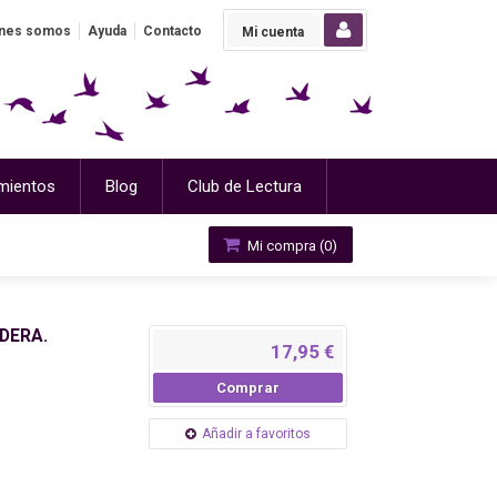
nes somos
Ayuda
Contacto
Mi cuenta
mientos
Blog
Club de Lectura
Mi compra (
0
)
DERA.
17,95 €
Comprar
Añadir a favoritos