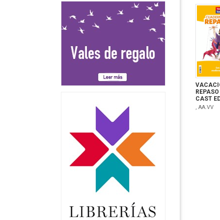
VACACI
REPASO
CAST E
, AA.VV