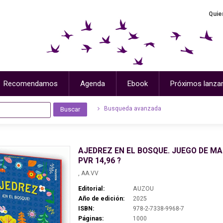
Quie
Recomendamos
Agenda
Ebook
Próximos lanza
Busqueda avanzada
AJEDREZ EN EL BOSQUE. JUEGO DE MA
PVR 14,96 ?
, AA.VV
Editorial:
AUZOU
Año de edición:
2025
ISBN:
978-2-7338-9968-7
Páginas:
1000