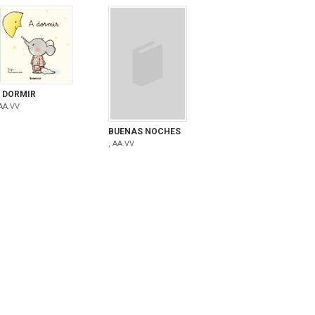
 DORMIR
 AA.VV
BUENAS NOCHES
, AA.VV