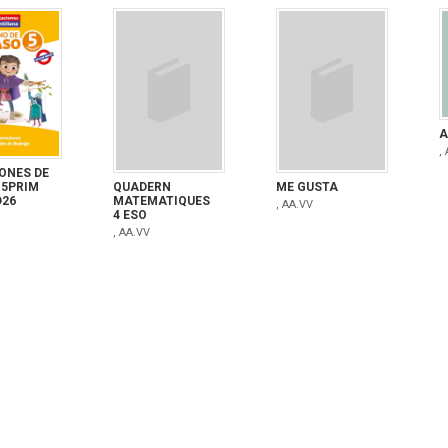
A
,
ONES DE
 5PRIM
QUADERN
ME GUSTA
D26
MATEMATIQUES
, AA.VV
4 ESO
, AA.VV