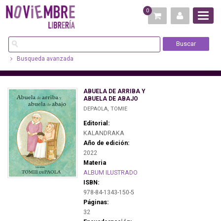
0
Busqueda avanzada
ABUELA DE ARRIBA Y
ABUELA DE ABAJO
DEPAOLA, TOMIE
Editorial:
KALANDRAKA
Año de edición:
2022
Materia
ALBUM ILUSTRADO
ISBN:
978-84-1343-150-5
Páginas:
32