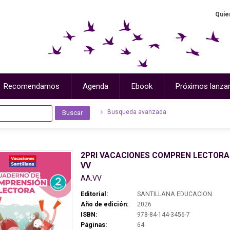
Quie
Recomendamos
Agenda
Ebook
Próximos lanza
Busqueda avanzada
2PRI VACACIONES COMPREN LECTORA 
VV
AA.VV
Editorial:
SANTILLANA EDUCACION
Año de edición:
2026
ISBN:
978-84-144-3456-7
Páginas:
64