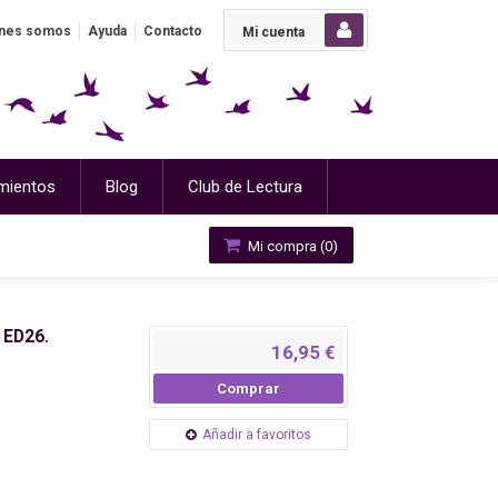
nes somos
Ayuda
Contacto
Mi cuenta
mientos
Blog
Club de Lectura
Mi compra (
0
)
ED26.
16,95 €
Comprar
Añadir a favoritos