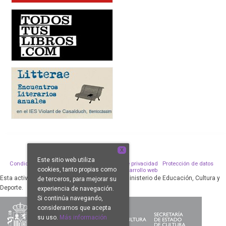
X
Este sitio web utiliza
Condiciones de venta
Aviso legal
Política de privacidad
Protección de datos
cookies, tanto propias como
Política de Cookies
Desarrollo web
Esta actividad ha sido subvencionada por el Ministerio de Educación, Cultura y
de terceros, para mejorar su
Deporte.
experiencia de navegación.
Si continúa navegando,
consideramos que acepta
su uso.
Más información