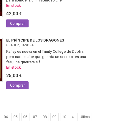
para atender a un misterioso clie...
En stock
42,00 €
Comprar
EL PRÍNCIPE DE LOS DRAGONES
GRAUER, SANDRA
Kailey es nueva en el Trinity College de Dublín,
pero nadie sabe que guarda un secreto: es una
fae, una guerrera elf...
En stock
25,00 €
Comprar
04
05
06
07
08
09
10
»
Última