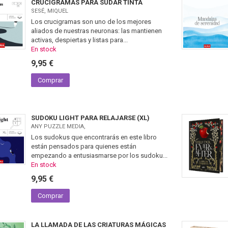
CRUCIGRAMAS PARA SUDAR TINTA
SESÉ, MIQUEL
Los crucigramas son uno de los mejores
aliados de nuestras neuronas: las mantienen
activas, despiertas y listas para...
En stock
9,95 €
Comprar
SUDOKU LIGHT PARA RELAJARSE (XL)
ANY PUZZLE MEDIA,
Los sudokus que encontrarás en este libro
están pensados para quienes están
empezando a entusiasmarse por los sudoku...
En stock
9,95 €
Comprar
LA LLAMADA DE LAS CRIATURAS MÁGICAS