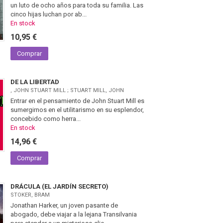
un luto de ocho años para toda su familia. Las
cinco hijas luchan por ab...
En stock
10,95 €
Comprar
DE LA LIBERTAD
, JOHN STUART MILL ; STUART MILL, JOHN
Entrar en el pensamiento de John Stuart Mill es
sumergirnos en el utilitarismo en su esplendor,
concebido como herra...
En stock
14,96 €
Comprar
DRÁCULA (EL JARDÍN SECRETO)
STOKER, BRAM
Jonathan Harker, un joven pasante de
abogado, debe viajar a la lejana Transilvania