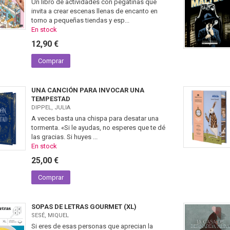
Un libro de actividades con pegatinas que
invita a crear escenas llenas de encanto en
torno a pequeñas tiendas y esp...
En stock
12,90 €
Comprar
UNA CANCIÓN PARA INVOCAR UNA
TEMPESTAD
DIPPEL, JULIA
A veces basta una chispa para desatar una
tormenta. «Si le ayudas, no esperes que te dé
las gracias. Si huyes ...
En stock
25,00 €
Comprar
SOPAS DE LETRAS GOURMET (XL)
SESÉ, MIQUEL
Si eres de esas personas que aprecian la