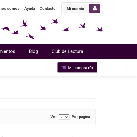
nes somos
Ayuda
Contacto
Mi cuenta
mientos
Blog
Club de Lectura
Mi compra (
0
)
Ver
Por página