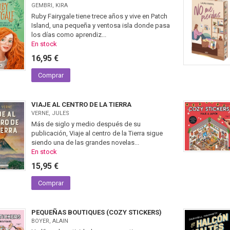
GEMBRI, KIRA
Ruby Fairygale tiene trece años y vive en Patch
Island, una pequeña y ventosa isla donde pasa
los días como aprendiz...
En stock
16,95 €
Comprar
VIAJE AL CENTRO DE LA TIERRA
VERNE, JULES
Más de siglo y medio después de su
publicación, Viaje al centro de la Tierra sigue
siendo una de las grandes novelas...
En stock
15,95 €
Comprar
PEQUEÑAS BOUTIQUES (COZY STICKERS)
BOYER, ALAIN