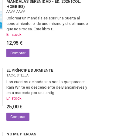
MANDALAS SERENIDAD - ED. 2026 (COL.
HOBBIES)
AAVV, AAVV
Colorear un mandala es abrir una puerta al
conocimiento: el de uno mismo y el del mundo
que nos rodea. Este libro r...
En stock
12,95 €
Comprar
EL PRÍNCIPE DURMIENTE
TACK, STELLA
Los cuentos de hadas no son lo que parecen.
Rain White es descendiente de Blancanieves y
está marcada por una antig...
En stock
25,00 €
Comprar
NO ME PIERDAS