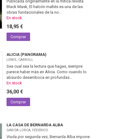
Publicada originalmente en la mítica revista
Black Mask, El halcón maltés es una de las
obras fundacionales de la no...
En stock
18,95 €
Comprar
ALICIA (PANORAMA)
LEWIS, CARROLL
Sea cual sea la lectura que hagas, siempre
parece haber más en Alicia. Como cuando lo
absurdo desemboca en profundas...
En stock
36,00 €
Comprar
LA CASA DE BERNARDA ALBA
GARCÍA LORCA, FEDERICO
Viuda por segunda vez, Bernarda Alba impone