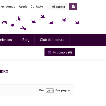
nes somos
Ayuda
Contacto
Mi cuenta
mientos
Blog
Club de Lectura
Mi compra (
0
)
NDRO
Ver
Por página