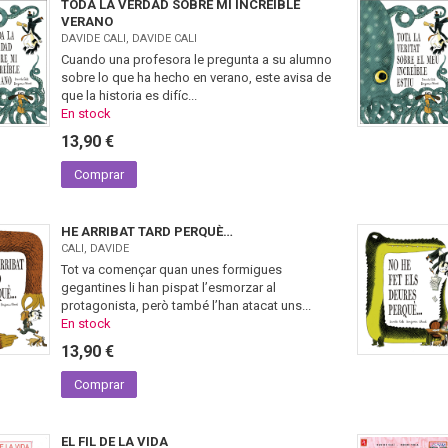
TODA LA VERDAD SOBRE MI INCREÍBLE
VERANO
DAVIDE CALI, DAVIDE CALI
Cuando una profesora le pregunta a su alumno
sobre lo que ha hecho en verano, este avisa de
que la historia es difíc...
En stock
13,90 €
Comprar
HE ARRIBAT TARD PERQUÈ…
CALI, DAVIDE
Tot va començar quan unes formigues
gegantines li han pispat l’esmorzar al
protagonista, però també l’han atacat uns...
En stock
13,90 €
Comprar
EL FIL DE LA VIDA