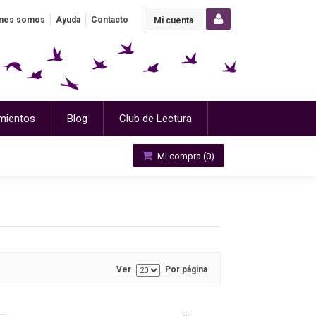
nes somos
Ayuda
Contacto
Mi cuenta
mientos
Blog
Club de Lectura
Mi compra (
0
)
Ver
Por página