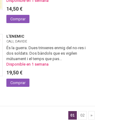
Disponible en 1 semana
14,50 €
Comprar
L'ENEMIC
CALI, DAVIDE
És la guerra. Dues trinxeres enmig del no-res i
dos soldats. Dos bàndols que es vigilen
mútuament i el temps que pas...
Disponible en 1 semana
19,50 €
Comprar
01
02
»