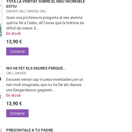
TOTA LA VERITAT SOBRE EL MEU INCREÏBLE
ESTIU
DAVIDE CALI, DAVIDE CALI
Quan una professora pregunta al seu alumne
què ha fet a l’estiu, ell l’avisa que la història és
difícil de creure. E...
En stock
13,90 €
Comprar
NO HE FET ELS DEURES PERQUÈ…
CALI, DAVIDE
Excuses sense cap ni peus inventades per un
nen molt imaginatiu que no ha fet els deures:
uns llangardaixos gegantin...
En stock
13,90 €
Comprar
PREGÚNTALE A TU PADRE