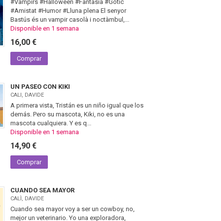
#Vampirs #Halloween #Fantasia #Gótic
#Amistat #Humor #Lluna plena El senyor
Bastús és un vampir casolà i noctàmbul,...
Disponible en 1 semana
16,00 €
Comprar
UN PASEO CON KIKI
CALI, DAVIDE
A primera vista, Tristán es un niño igual que los
demás. Pero su mascota, Kiki, no es una
mascota cualquiera. Y es q...
Disponible en 1 semana
14,90 €
Comprar
CUANDO SEA MAYOR
CALÌ, DAVIDE
Cuando sea mayor voy a ser un cowboy, no,
mejor un veterinario. Yo una exploradora,