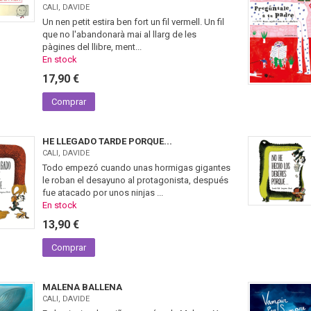
CALI, DAVIDE
Un nen petit estira ben fort un fil vermell. Un fil
que no l'abandonarà mai al llarg de les
pàgines del llibre, ment...
En stock
17,90 €
Comprar
HE LLEGADO TARDE PORQUE...
CALI, DAVIDE
Todo empezó cuando unas hormigas gigantes
le roban el desayuno al protagonista, después
fue atacado por unos ninjas ...
En stock
13,90 €
Comprar
MALENA BALLENA
CALI, DAVIDE