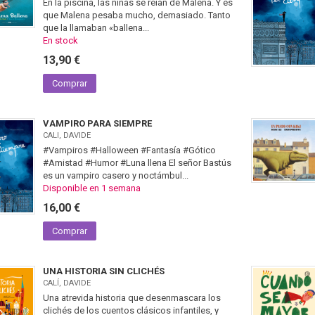
En la piscina, las niñas se reían de Malena. Y es
que Malena pesaba mucho, demasiado. Tanto
que la llamaban «ballena...
En stock
13,90 €
Comprar
VAMPIRO PARA SIEMPRE
CALI, DAVIDE
#Vampiros #Halloween #Fantasía #Gótico
#Amistad #Humor #Luna llena El señor Bastús
es un vampiro casero y noctámbul...
Disponible en 1 semana
16,00 €
Comprar
UNA HISTORIA SIN CLICHÉS
CALÍ, DAVIDE
Una atrevida historia que desenmascara los
clichés de los cuentos clásicos infantiles, y